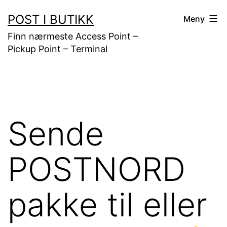
Gå
POST I BUTIKK
Meny
til
Finn nærmeste Access Point –
innhold
Pickup Point – Terminal
Sende
POSTNORD
pakke til eller