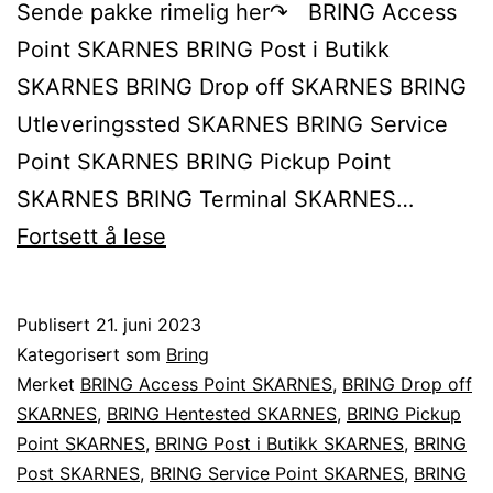
Sende pakke rimelig her↷ BRING Access
Point SKARNES BRING Post i Butikk
SKARNES BRING Drop off SKARNES BRING
Utleveringssted SKARNES BRING Service
Point SKARNES BRING Pickup Point
SKARNES BRING Terminal SKARNES…
Sende
Fortsett å lese
BRING
pakke
Publisert
21. juni 2023
til
Kategorisert som
Bring
eller
Merket
BRING Access Point SKARNES
,
BRING Drop off
SKARNES
,
BRING Hentested SKARNES
,
BRING Pickup
fra
Point SKARNES
,
BRING Post i Butikk SKARNES
,
BRING
SKARNES
Post SKARNES
,
BRING Service Point SKARNES
,
BRING