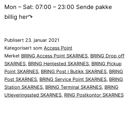
Mon – Sat: 07:00 – 23:00 Sende pakke
billig her↷
Publisert
23. januar 2021
Kategorisert som
Access Point
Merket
BRING Access Point SKARNES
,
BRING Drop off
SKARNES
,
BRING Hentested SKARNES
,
BRING Pickup
Point SKARNES
,
BRING Post i Butikk SKARNES
,
BRING
Post SKARNES
,
BRING Service Point SKARNES
,
BRING
Station SKARNES
,
BRING Terminal SKARNES
,
BRING
Utleveringssted SKARNES
,
RING Postkontor SKARNES