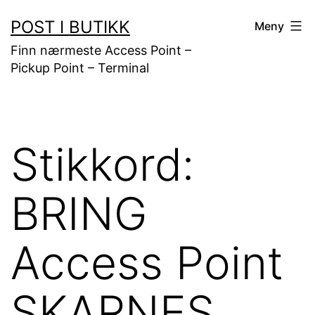
Gå
POST I BUTIKK
Meny
til
Finn nærmeste Access Point –
innhold
Pickup Point – Terminal
Stikkord:
BRING
Access Point
SKARNES