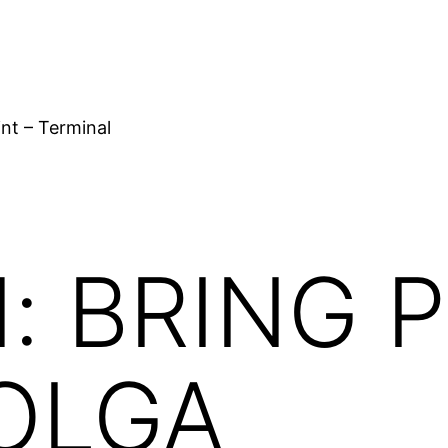
nt – Terminal
d:
BRING P
BOLGA