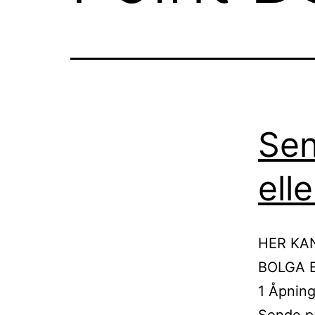
Sen
ell
HER KA
BOLGA B
1 Åpning