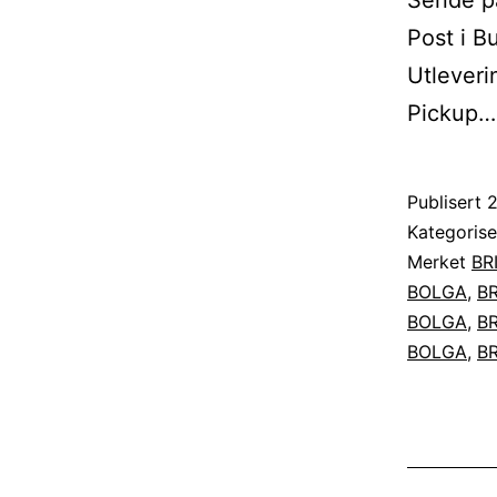
Sende p
Post i 
Utlever
Pickup
Publisert
2
Kategoris
Merket
BR
BOLGA
,
BR
BOLGA
,
BR
BOLGA
,
BR