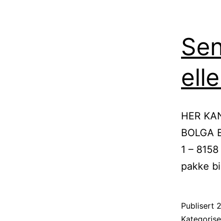
Sen
ell
HER KA
BOLGA B
1 – 8158
pakke b
Publisert
2
Kategoris