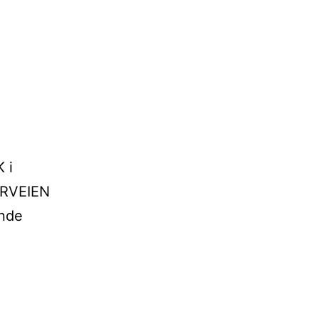
 i
ERVEIEN
ende