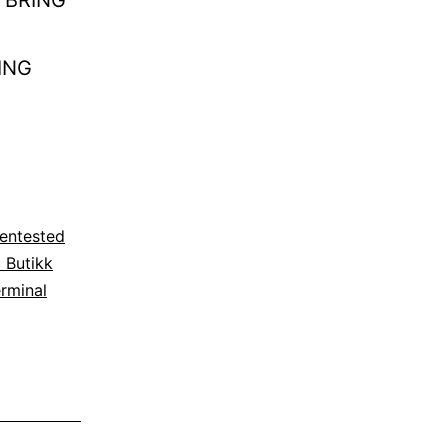
A BRING
RING
entested
 Butikk
rminal