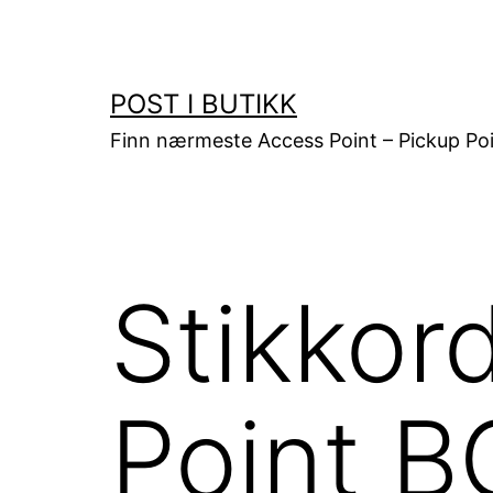
Gå
til
innhold
POST I BUTIKK
Finn nærmeste Access Point – Pickup Poi
Stikkor
Point 