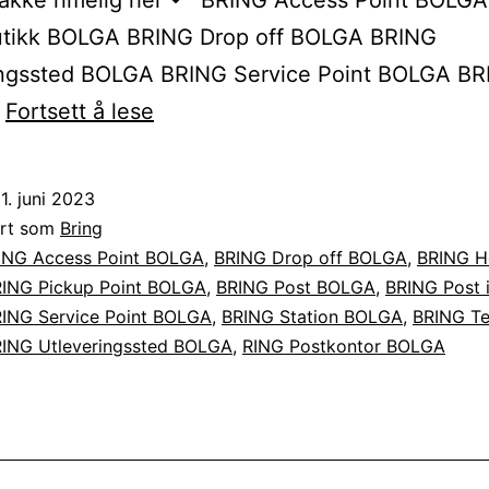
akke rimelig her↷ BRING Access Point BOLG
Butikk BOLGA BRING Drop off BOLGA BRING
ingssted BOLGA BRING Service Point BOLGA B
Sende
…
Fortsett å lese
BRING
pakke
1. juni 2023
til
ert som
Bring
eller
ING Access Point BOLGA
,
BRING Drop off BOLGA
,
BRING H
ING Pickup Point BOLGA
,
BRING Post BOLGA
,
BRING Post i
fra
ING Service Point BOLGA
,
BRING Station BOLGA
,
BRING Te
BOLGA
ING Utleveringssted BOLGA
,
RING Postkontor BOLGA