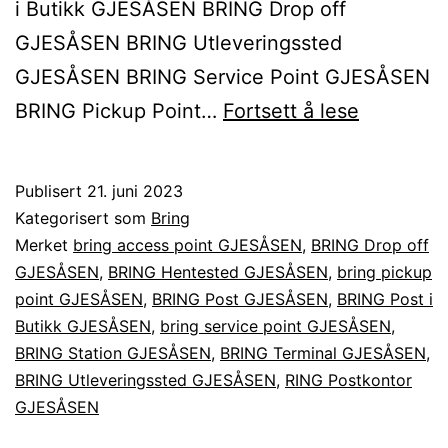
i Butikk GJESÅSEN BRING Drop off
GJESÅSEN BRING Utleveringssted
GJESÅSEN BRING Service Point GJESÅSEN
Sende
BRING Pickup Point…
Fortsett å lese
BRING
pakke
Publisert
21. juni 2023
til
Kategorisert som
Bring
eller
Merket
bring access point GJESÅSEN
,
BRING Drop off
GJESÅSEN
,
BRING Hentested GJESÅSEN
,
bring pickup
fra
point GJESÅSEN
,
BRING Post GJESÅSEN
,
BRING Post i
GJESÅS
Butikk GJESÅSEN
,
bring service point GJESÅSEN
,
BRING Station GJESÅSEN
,
BRING Terminal GJESÅSEN
,
BRING Utleveringssted GJESÅSEN
,
RING Postkontor
GJESÅSEN