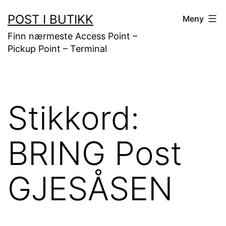
Gå
POST I BUTIKK
Meny
til
Finn nærmeste Access Point –
innhold
Pickup Point – Terminal
Stikkord:
BRING Post
GJESÅSEN