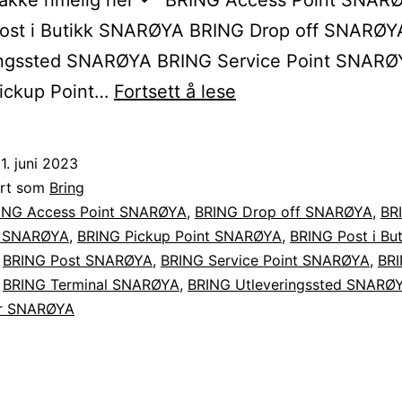
akke rimelig her↷ BRING Access Point SNAR
ost i Butikk SNARØYA BRING Drop off SNARØY
ingssted SNARØYA BRING Service Point SNARØ
Sende
ickup Point…
Fortsett å lese
BRING
pakke
1. juni 2023
til
ert som
Bring
eller
ING Access Point SNARØYA
,
BRING Drop off SNARØYA
,
BR
d SNARØYA
,
BRING Pickup Point SNARØYA
,
BRING Post i But
fra
,
BRING Post SNARØYA
,
BRING Service Point SNARØYA
,
BRI
SNARØYA
,
BRING Terminal SNARØYA
,
BRING Utleveringssted SNARØ
or SNARØYA