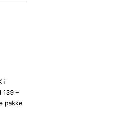
 i
 139 –
de pakke