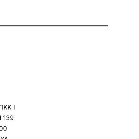
IKK I
N 139
:00