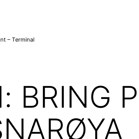
nt – Terminal
d:
BRING Po
 SNARØYA