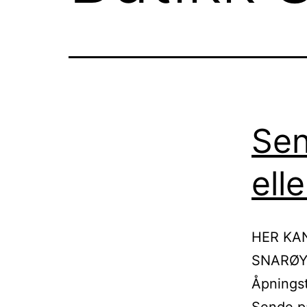
Sen
ell
HER KA
SNARØYA
Åpningst