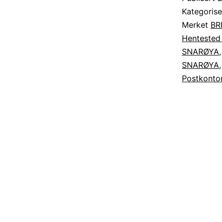
Kategoris
Merket
BR
Henteste
SNARØYA
SNARØYA
Postkont