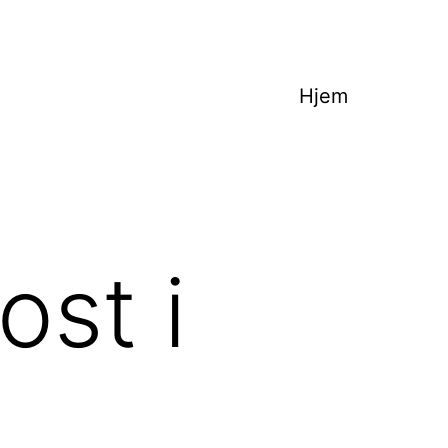
Hjem
st i