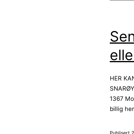
Sen
ell
HER KA
SNARØYA
1367 Mon
billig h
Publisert
2