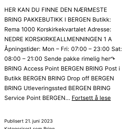
HER KAN DU FINNE DEN NÆRMESTE
BRING PAKKEBUTIKK I BERGEN Butikk:
Rema 1000 Korskirkekvartalet Adresse:
NEDRE KORSKIRKEALLMENNINGEN 1 A
Åpningstider: Mon – Fri: 07:00 – 23:00 Sat:
08:00 – 21:00 Sende pakke rimelig her↷
BRING Access Point BERGEN BRING Post i
Butikk BERGEN BRING Drop off BERGEN
BRING Utleveringssted BERGEN BRING
Sende
Service Point BERGEN…
Fortsett å lese
BRING
pakke
Publisert
21. juni 2023
til
Kategorisert som
Bring