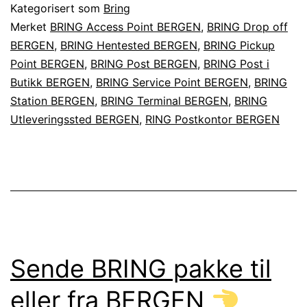
til
Kategorisert som
Bring
eller
Merket
BRING Access Point BERGEN
,
BRING Drop off
BERGEN
,
BRING Hentested BERGEN
,
BRING Pickup
fra
Point BERGEN
,
BRING Post BERGEN
,
BRING Post i
BERGEN
Butikk BERGEN
,
BRING Service Point BERGEN
,
BRING
Station BERGEN
,
BRING Terminal BERGEN
,
BRING
Utleveringssted BERGEN
,
RING Postkontor BERGEN
Sende BRING pakke til
eller fra BERGEN