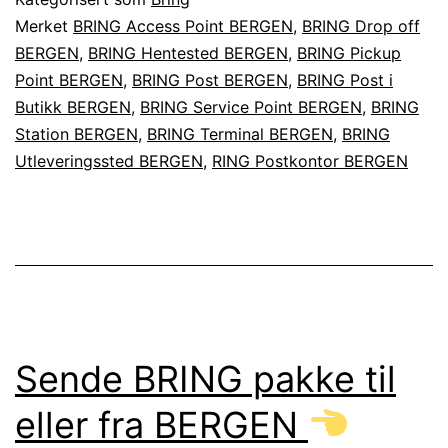
eller
Merket
BRING Access Point BERGEN
,
BRING Drop off
BERGEN
,
BRING Hentested BERGEN
,
BRING Pickup
fra
Point BERGEN
,
BRING Post BERGEN
,
BRING Post i
BERG
Butikk BERGEN
,
BRING Service Point BERGEN
,
BRING
Station BERGEN
,
BRING Terminal BERGEN
,
BRING
Utleveringssted BERGEN
,
RING Postkontor BERGEN
Sende BRING pakke til
eller fra BERGEN