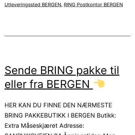
Utleveringssted BERGEN
,
RING Postkontor BERGEN
Sende BRING pakke til
eller fra BERGEN
HER KAN DU FINNE DEN NÆRMESTE
BRING PAKKEBUTIKK I BERGEN Butikk:
Extra Måseskjæret Adresse: