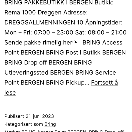
BRING PAKKEBUTIKK I BERGEN Butikk:
Rema 1000 Dreggen Adresse:
DREGGSALLMENNINGEN 10 Åpningstider:
Mon – Fri: 07:00 – 23:00 Sat: 08:00 – 21:00
Sende pakke rimelig her↷ BRING Access
Point BERGEN BRING Post i Butikk BERGEN
BRING Drop off BERGEN BRING
Utleveringssted BERGEN BRING Service
Point BERGEN BRING Pickup…
Fortsett å
Sende
lese
BRING
pakke
Publisert
21. juni 2023
til
Kategorisert som
Bring
Merket
BRING Access Point BERGEN
,
BRING Drop off