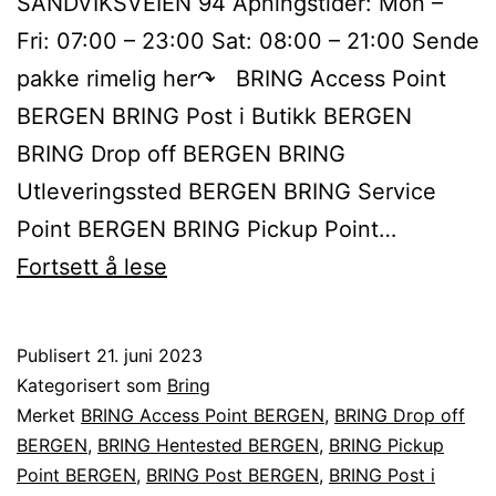
SANDVIKSVEIEN 94 Åpningstider: Mon –
Fri: 07:00 – 23:00 Sat: 08:00 – 21:00 Sende
pakke rimelig her↷ BRING Access Point
BERGEN BRING Post i Butikk BERGEN
BRING Drop off BERGEN BRING
Utleveringssted BERGEN BRING Service
Point BERGEN BRING Pickup Point…
Sende
Fortsett å lese
BRING
pakke
Publisert
21. juni 2023
til
Kategorisert som
Bring
eller
Merket
BRING Access Point BERGEN
,
BRING Drop off
BERGEN
,
BRING Hentested BERGEN
,
BRING Pickup
fra
Point BERGEN
,
BRING Post BERGEN
,
BRING Post i
BERGEN