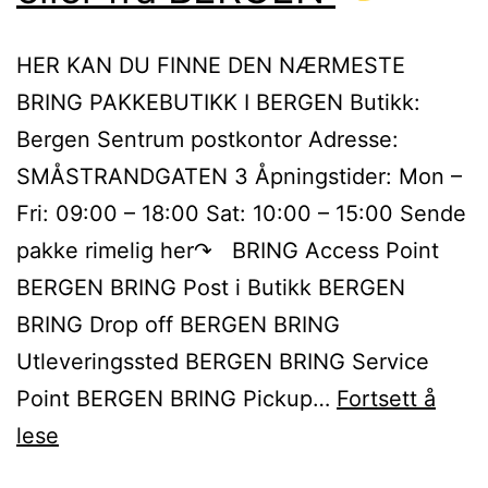
HER KAN DU FINNE DEN NÆRMESTE
BRING PAKKEBUTIKK I BERGEN Butikk:
Bergen Sentrum postkontor Adresse:
SMÅSTRANDGATEN 3 Åpningstider: Mon –
Fri: 09:00 – 18:00 Sat: 10:00 – 15:00 Sende
pakke rimelig her↷ BRING Access Point
BERGEN BRING Post i Butikk BERGEN
BRING Drop off BERGEN BRING
Utleveringssted BERGEN BRING Service
Point BERGEN BRING Pickup…
Fortsett å
Sende
lese
BRING