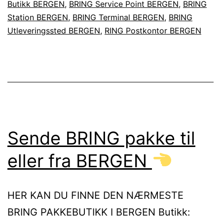
Butikk BERGEN
,
BRING Service Point BERGEN
,
BRING
Station BERGEN
,
BRING Terminal BERGEN
,
BRING
Utleveringssted BERGEN
,
RING Postkontor BERGEN
Sende BRING pakke til
eller fra BERGEN
HER KAN DU FINNE DEN NÆRMESTE
BRING PAKKEBUTIKK I BERGEN Butikk: