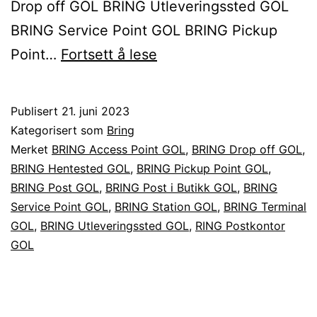
Drop off GOL BRING Utleveringssted GOL
BRING Service Point GOL BRING Pickup
Sende
Point…
Fortsett å lese
BRING
pakke
Publisert
21. juni 2023
til
Kategorisert som
Bring
eller
Merket
BRING Access Point GOL
,
BRING Drop off GOL
,
BRING Hentested GOL
,
BRING Pickup Point GOL
,
fra
BRING Post GOL
,
BRING Post i Butikk GOL
,
BRING
GOL
Service Point GOL
,
BRING Station GOL
,
BRING Terminal
GOL
,
BRING Utleveringssted GOL
,
RING Postkontor
GOL